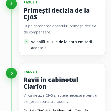
PASUL 5
5
Primești decizia de la
CJAS
După aprobarea dosarului, primești decizia
de compensare.
Valabilă 30 zile de la data emiterii
acesteia
PASUL 6
6
Revii în cabinetul
Clarfon
Vii cu decizia CJAS și actele necesare pentru
alegerea aparatului auditiv.
Decizia CJAS
Act de identitate
Card de