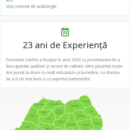
Vezi
centrele de
audiologie
.
23 ani de
Experiență
Povestea
Clarfon
a început în anul 2003 cu promisiunea de a
livra
aparate auditive
și servicii de calitate către pacienții noștri.
Am pornit la drum cu mult entuziasm și încredere, cu dorința
de a fi cei mai buni și cu suportul partenerilor.
Botoșani
Maramureș
Satu Mare
Suceava
Bistrița-
Iași
Sălaj
Năsăud
Neamț
Bihor
Cluj
Mureș
Vaslui
Harghita
Bacău
Arad
Alba