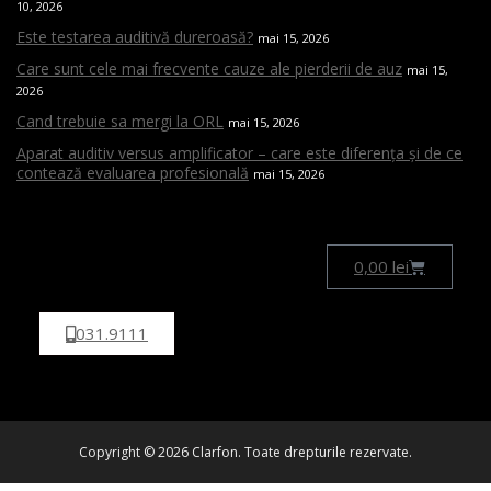
10, 2026
Este testarea auditivă dureroasă?
mai 15, 2026
Care sunt cele mai frecvente cauze ale pierderii de auz
mai 15,
2026
Cand trebuie sa mergi la ORL
mai 15, 2026
Aparat auditiv versus amplificator – care este diferența și de ce
contează evaluarea profesională
mai 15, 2026
0,00
lei
031.9111
Copyright © 2026 Clarfon. Toate drepturile rezervate.