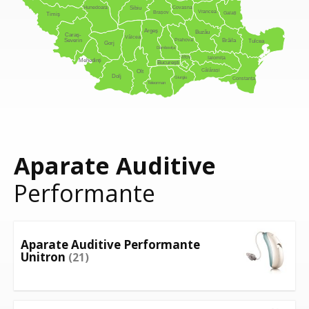
Hunedoara
Covasna
Sibiu
Vrancea
Brașov
Galați
Timiș
Argeș
Buzău
Caraș-
Vâlcea
Prahova
Severin
Brăila
Tulcea
Gorj
Dâmbovița
Ilfov
Ialomița
Mehedinți
București
Călărași
Olt
Dolj
Giurgiu
Constanța
Teleorman
Aparate Auditive
Performante
Aparate Auditive Performante
Unitron
(21)