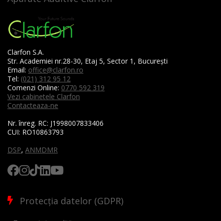
Clarfon S.A.
Str. Academiei nr.28-30, Etaj 5, Sector 1, București
Email:
office@clarfon.ro
Tel:
(021) 312 95 12
Comenzi Online:
0770 592 319
Vezi cabinetele Clarfon
Contacteaza-ne
Nr. înreg. RC:
J1998007833406
CUI:
RO10863793
DSP
,
ANMDMR
Protecția datelor (GDPR)