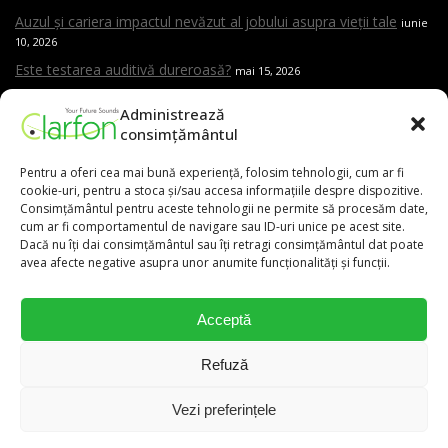
Auzul și cariera impactul nevăzut al jobului asupra vieții tale
iunie
10, 2026
Este testarea auditivă dureroasă?
mai 15, 2026
Care sunt cele mai frecvente cauze ale pierderii de auz
mai 15,
Administrează
2026
consimțământul
Cand trebuie sa mergi la ORL
mai 15, 2026
Pentru a oferi cea mai bună experiență, folosim tehnologii, cum ar fi
Aparat auditiv versus amplificator – care este diferența și de ce
cookie-uri, pentru a stoca și/sau accesa informațiile despre dispozitive.
contează evaluarea profesională
mai 15, 2026
Consimțământul pentru aceste tehnologii ne permite să procesăm date,
cum ar fi comportamentul de navigare sau ID-uri unice pe acest site.
Dacă nu îți dai consimțământul sau îți retragi consimțământul dat poate
avea afecte negative asupra unor anumite funcționalități și funcții.
0,00
lei
Acceptă
031.9111
Refuză
Vezi preferințele
0
0