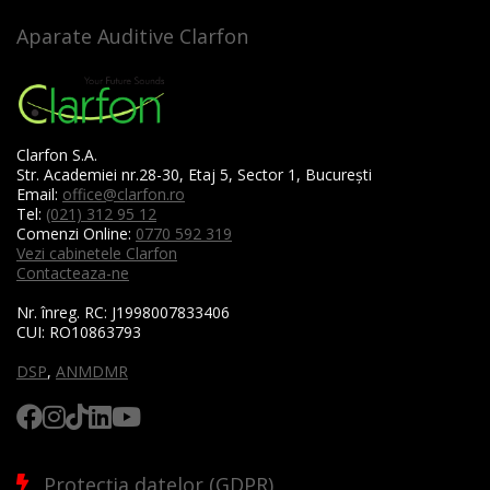
Aparate Auditive Clarfon
Clarfon S.A.
Str. Academiei nr.28-30, Etaj 5, Sector 1, București
Email:
office@clarfon.ro
Tel:
(021) 312 95 12
Comenzi Online:
0770 592 319
Vezi cabinetele Clarfon
Contacteaza-ne
Nr. înreg. RC:
J1998007833406
CUI:
RO10863793
DSP
,
ANMDMR
Protecția datelor (GDPR)