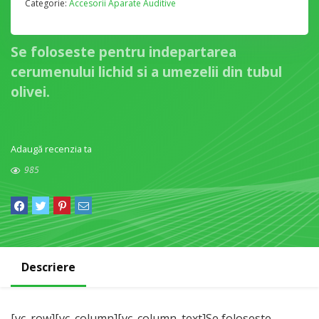
Categorie:
Accesorii Aparate Auditive
Se foloseste pentru indepartarea
cerumenului lichid si a umezelii din tubul
olivei.
Adaugă recenzia ta
985
Descriere
[vc_row][vc_column][vc_column_text]Se foloseste