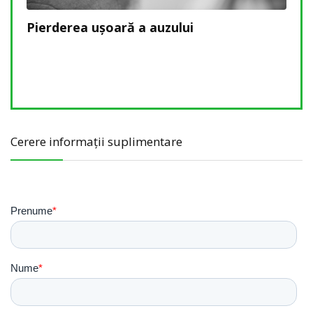
să
Pierderea ușoară a auzului
Pier
rec
afec
Cerere informații suplimentare