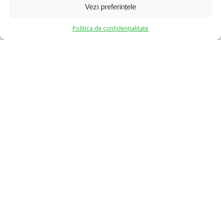
Vezi preferințele
0
0
Politica de confidențialitate
Aparate Auditive Clarfon
Clarfon S.A.
Str. Academiei nr.28-30, Etaj 5, Sector 1, București
Email:
office@clarfon.ro
Tel:
(021) 312 95 12
Comenzi Online:
0770 592 319