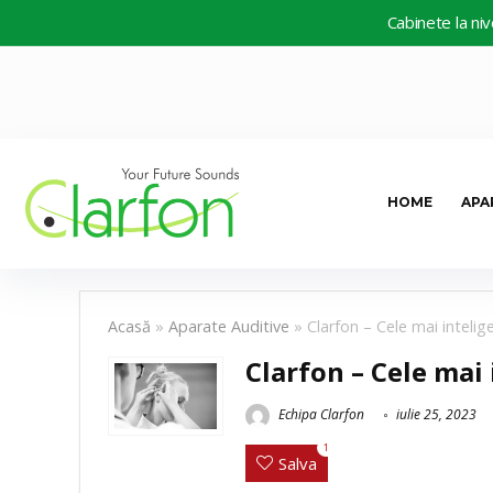
Cabinete la nivel național. Apa
HOME
APA
Acasă
»
Aparate Auditive
»
Clarfon – Cele mai intelig
Clarfon – Cele mai
Echipa Clarfon
iulie 25, 2023
1
Salva