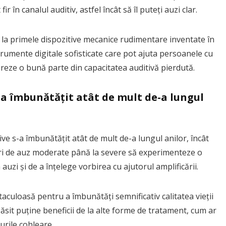
fir în canalul auditiv, astfel încât să îl puteți auzi clar.
la primele dispozitive mecanice rudimentare inventate în
trumente digitale sofisticate care pot ajuta persoanele cu
eze o bună parte din capacitatea auditivă pierdută.
-a îmbunătățit atât de mult de-a lungul
ve s-a îmbunătățit atât de mult de-a lungul anilor, încât
ri de auz moderate până la severe să experimenteze o
 auzi și de a înțelege vorbirea cu ajutorul amplificării.
taculoasă pentru a îmbunătăți semnificativ calitatea vieții
găsit puține beneficii de la alte forme de tratament, cum ar
urile cohleare.