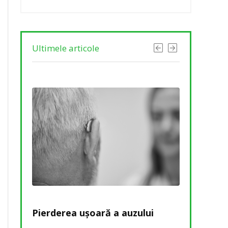
Ultimele articole
rade –
Pierderea ușoară a auzului
Pierdere a
nele și
Cum să re