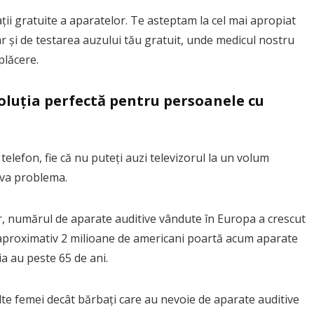
ii gratuite a aparatelor. Te asteptam la cel mai apropiat
iar și de testarea auzului tău gratuit, unde medicul nostru
plăcere.
oluția perfectă pentru persoanele cu
 telefon, fie că nu puteți auzi televizorul la un volum
lva problema.
, numărul de aparate auditive vândute în Europa a crescut
că aproximativ 2 milioane de americani poartă acum aparate
ia au peste 65 de ani.
lte femei decât bărbați care au nevoie de aparate auditive