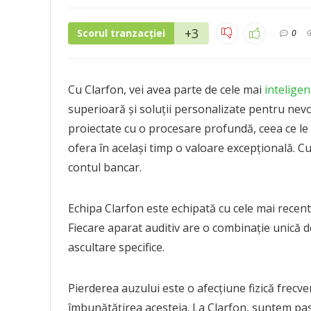
+3
Scorul tranzacției
0
Cu Clarfon, vei avea parte de cele mai
inteligen
superioară și soluții personalizate pentru nevoi
proiectate cu o procesare profundă, ceea ce le
ofera în același timp o valoare excepțională. Cu 
contul bancar.
Echipa Clarfon este echipată cu cele mai recente
Fiecare aparat auditiv are o combinație unică d
ascultare specifice.
Pierderea auzului este o afecțiune fizică frecv
Pierdere auz – Tipuri și grade –
Pierder
îmbunătățirea acesteia. La Clarfon, suntem pasi
Cum să recunoaștem semnele și