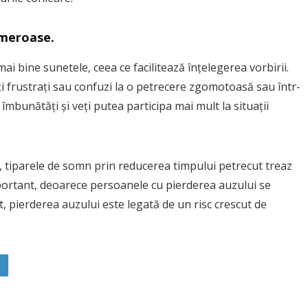
umeroase.
ai bine sunetele, ceea ce facilitează înțelegerea vorbirii.
iți frustrați sau confuzi la o petrecere zgomotoasă sau într-
mbunătăți și veți putea participa mai mult la situații
 tiparele de somn prin reducerea timpului petrecut treaz
portant, deoarece persoanele cu pierderea auzului se
, pierderea auzului este legată de un risc crescut de