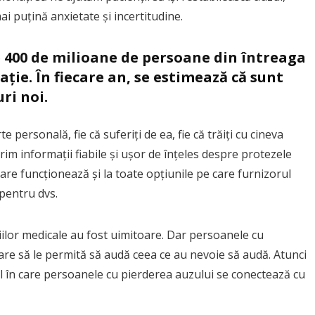
ai puțină anxietate și incertitudine.
cum ne afectează viața de
zi
e 400 de milioane de persoane din întreaga
ție. În fiecare an, se estimează că sunt
ri noi.
personală, fie că suferiți de ea, fie că trăiți cu cineva
im informații fiabile și ușor de înțeles despre protezele
care funcționează și la toate opțiunile pe care furnizorul
 pentru dvs.
iilor medicale au fost uimitoare. Dar persoanele cu
are să le permită să audă ceea ce au nevoie să audă. Atunci
 în care persoanele cu pierderea auzului se conectează cu