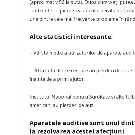
(aproximativ 56 la sută). După cum v-ați putea 
confrunte cu pierderea auzului decât adulții ma
una dintre cele mai frecvente probleme în rându
Alte statistici interesante:
– Vârsta medie a utilizatorilor de aparate audi
– 70 la sută dintre cei care au pierderi de auz s
înainte de a primi ajutor
Institutul Național pentru Surditate și alte tu
americani au pierderi de auz.
Aparatele auditive sunt unul dint
la rezolvarea acestei afecțiuni.