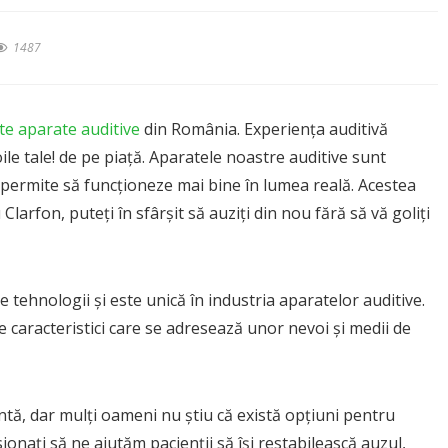
1487
te aparate auditive
din România. Experiența auditivă
le tale! de pe piață. Aparatele noastre auditive sunt
 permite să funcționeze mai bine în lumea reală. Acestea
Clarfon, puteți în sfârșit să auziți din nou fără să vă goliți
 tehnologii și este unică în industria aparatelor auditive.
e caracteristici care se adresează unor nevoi și medii de
entă, dar mulți oameni nu știu că există opțiuni pentru
ea ușoară a auzului
Pierdere auz – Tipuri și g
onați să ne ajutăm pacienții să își restabilească auzul,
Cum să recunoaștem sem