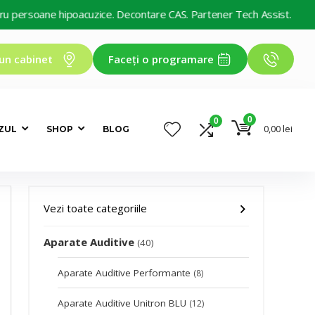
poacuzice. Decontare CAS. Partener Tech Assist.
un cabinet
Faceți o programare
0
0
0,00
lei
ZUL
SHOP
BLOG
Vezi toate categoriile
Aparate Auditive
(40)
Aparate Auditive Performante
(8)
Aparate Auditive Unitron BLU
(12)