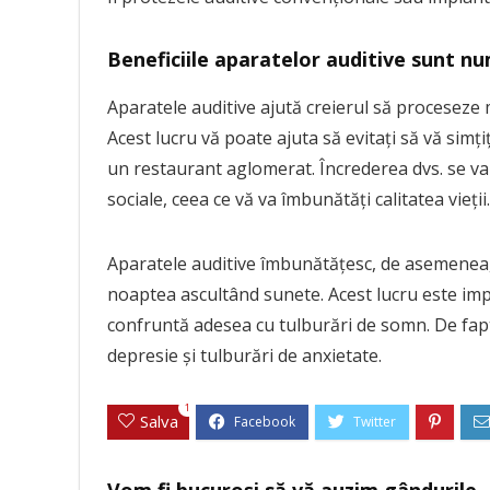
Beneficiile aparatelor auditive sunt n
Aparatele auditive ajută creierul să proceseze m
Acest lucru vă poate ajuta să evitați să vă simț
un restaurant aglomerat. Încrederea dvs. se va î
sociale, ceea ce vă va îmbunătăți calitatea vieții.
Aparatele auditive îmbunătățesc, de asemenea,
noaptea ascultând sunete. Acest lucru este im
confruntă adesea cu tulburări de somn. De fapt
depresie și tulburări de anxietate.
1
Salva