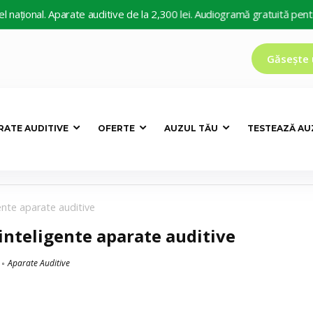
rate auditive de la 2,300 lei. Audiogramă gratuită pentru persoane hi
Găsește 
RATE AUDITIVE
OFERTE
AUZUL TĂU
TESTEAZĂ AU
ente aparate auditive
 inteligente aparate auditive
Aparate Auditive