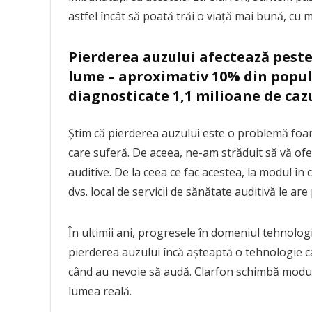
astfel încât să poată trăi o viață mai bună, cu m
cum ne afectează viața de zi cu
zi
Pierderea auzului afectează pest
lume – aproximativ 10% din popula
diagnosticate 1,1 milioane de cazu
Știm că pierderea auzului este o problemă foarte 
care suferă. De aceea, ne-am străduit să vă ofer
auditive. De la ceea ce fac acestea, la modul în 
dvs. local de servicii de sănătate auditivă le are
În ultimii ani, progresele în domeniul tehnolog
pierderea auzului încă așteaptă o tehnologie c
când au nevoie să audă. Clarfon schimbă modul
lumea reală.