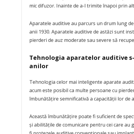
mic difuzor. Inainte de a-l trimite înapoi prin alt 
Aparatele auditive au parcurs un drum lung de 
anii 1930. Aparatele auditive de astăzi sunt ins
pierderi de auz moderate sau severe să recuper
Tehnologia aparatelor auditive s
anilor
Tehnologia celor mai inteligente aparate auditi
acum este posibil ca multe persoane cu pierde
îmbunătățire semnificativă a capacității lor de a
Această îmbunătățire poate fi suficient de spec
și abilitățile de comunicare pentru cei care au 
fi protezele auditive convenționale sau implant