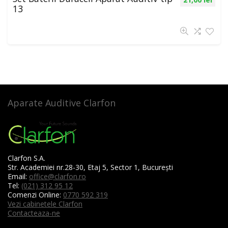
13
Aparate Auditive Clarfon
Clarfon S.A.
Str. Academiei nr.28-30, Etaj 5, Sector 1, București
Email:
office@clarfon.ro
Tel:
(021) 312 95 12
Comenzi Online:
0770 592 319
Vezi cabinetele Clarfon
Contacteaza-ne