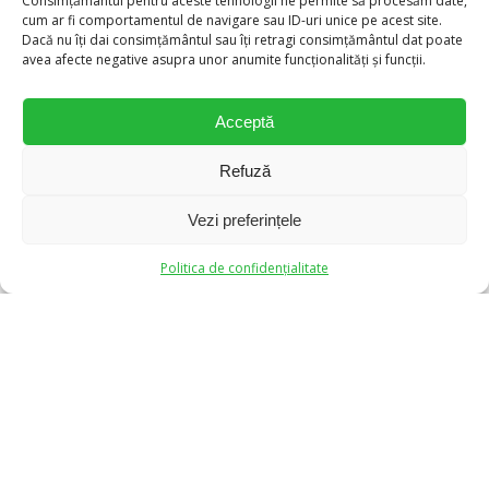
Consimțământul pentru aceste tehnologii ne permite să procesăm date,
cum ar fi comportamentul de navigare sau ID-uri unice pe acest site.
Dacă nu îți dai consimțământul sau îți retragi consimțământul dat poate
avea afecte negative asupra unor anumite funcționalități și funcții.
Acceptă
Refuză
Aparate Auditive Clarfon
Vezi preferințele
0
0
Politica de confidențialitate
Clarfon S.A.
Str. Academiei nr.28-30, Etaj 5, Sector 1, București
Email:
office@clarfon.ro
Tel:
(021) 312 95 12
Comenzi Online:
0770 592 319
Vezi cabinetele Clarfon
Contacteaza-ne
Nr. înreg. RC:
J1998007833406
CUI:
RO10863793