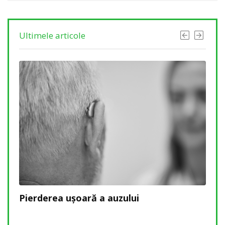
Ultimele articole
să
Pierderea ușoară a auzului
Pier
rec