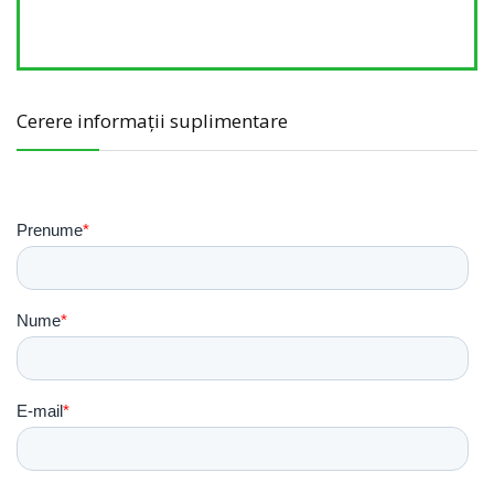
afec
Cerere informații suplimentare